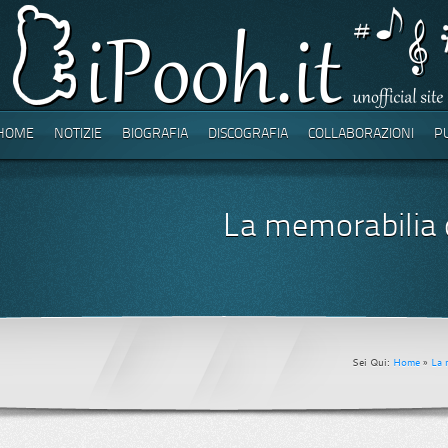
HOME
NOTIZIE
BIOGRAFIA
DISCOGRAFIA
COLLABORAZIONI
P
La memorabilia 
Sei Qui:
Home
»
La 