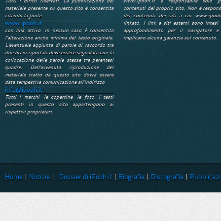
Tutti i diritti riservati. La pubblicazione del
www.ipooh.it è responsabile solo p
materiale presente su questo sito è consentita
contenuti del proprio sito. Non è respons
citando la fonte
dei contenuti dei siti a cui www.ipooh
www.ipooh.it
linkato. I link a siti esterni sono intesi 
con link attivo. In nessun caso è consentita
approfondimento per il navigatore e
l'alterazione anche minima del testo originale.
implicano alcuna garanzia sul contenuto.
L'eventuale aggiunta di parole di raccordo tra
due brani riportati deve essere segnalata con la
collocazione delle parole stesse tra parentesi
quadre. Dell'avvenuta riproduzione del
materiale tratto da questo sito dovrà essere
data tempestiva comunicazione all'indirizzo
info@ipooh.it
Tutti i marchi, le copertine, le foto, i testi
presenti in questo sito appartengono ai
rispettivi proprietari.
Home
|
Notizie
|
I Dossier di iPooh.it
|
Biografia
|
Discografia
|
Pubblicazi