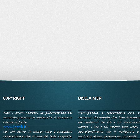
COPYRIGHT
DISCLAIMER
Tutti i diritti riservati. La pubblicazione del
www.ipooh.it è responsabile solo p
materiale presente su questo sito è consentita
contenuti del proprio sito. Non è respons
citando la fonte
dei contenuti dei siti a cui www.ipooh
www.ipooh.it
linkato. I link a siti esterni sono intesi 
con link attivo. In nessun caso è consentita
approfondimento per il navigatore e
l'alterazione anche minima del testo originale.
implicano alcuna garanzia sul contenuto.