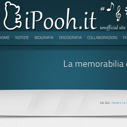
HOME
NOTIZIE
BIOGRAFIA
DISCOGRAFIA
COLLABORAZIONI
P
La memorabilia 
Sei Qui:
Home
»
La 